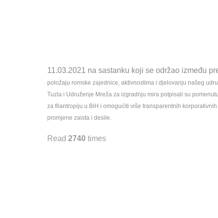
11.03.2021 na sastanku koji se održao između pr
položaju romske zajednice, aktivnostima i djelovanju našeg udruž
Tuzla i Udruženje Mreža za izgradnju mira potpisali su pomenutu i
za filantropiju u BiH i omogućiti više transparentnih korporativni
promjene zaista i desile.
Read
2740
times