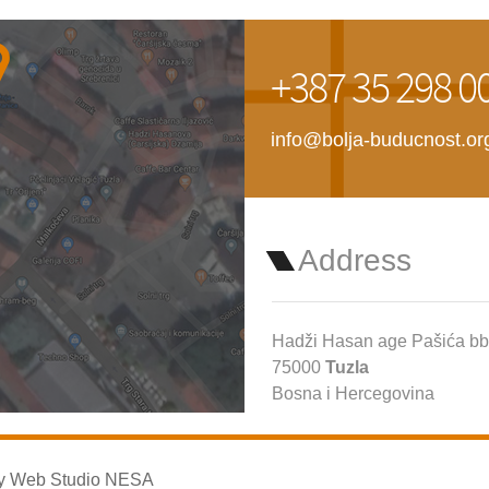
+387 35 298 0
info@bolja-buducnost.or
Address
Hadži Hasan age Pašića bb
75000
Tuzla
Bosna i Hercegovina
by
Web Studio NESA