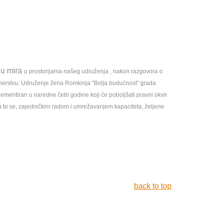
ju mira
u prostorijama našeg udruženja , nakon razgovora o
artnerstvu. Udruženje žena Romkinja "Bolja budućnost" grada
ementiran u naredne četri godine koji će poboljšati pravni okvir
, da bi se, zajedničkim radom i umrežavanjem kapaciteta, željene
back to top