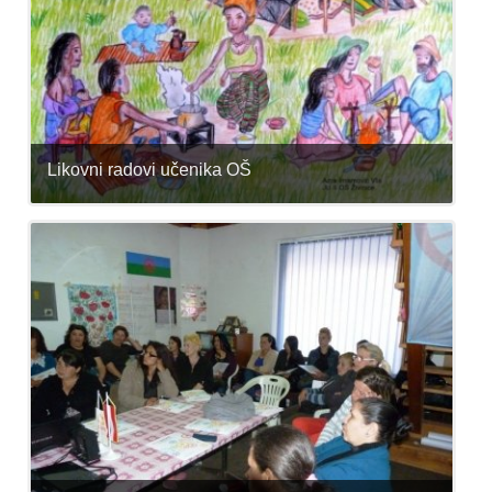
Likovni radovi učenika OŠ
Radovi su slikani povodom Svjetskog dana romskog jezika
2015 godine.