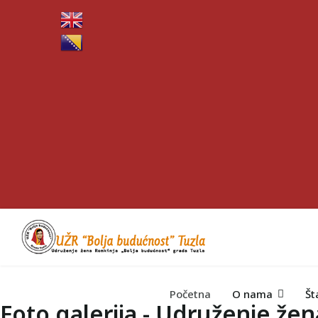
Početna
O nama
Št
Foto galerija - Udruženje že