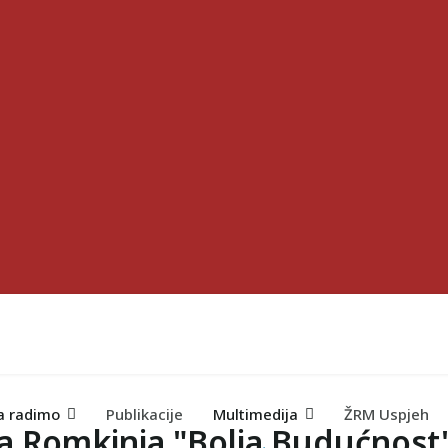
a radimo
Publikacije
Multimedija
ŽRM Uspjeh
na Romkinja "Bolja Budućnost