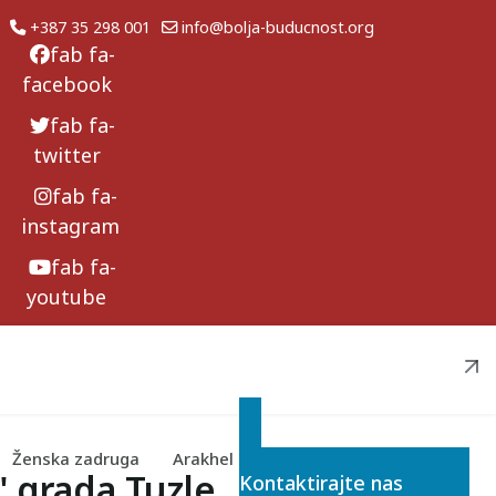
+387 35 298 001
info@bolja-buducnost.org
fab fa-
facebook
fab fa-
twitter
fab fa-
instagram
fab fa-
youtube
Ženska zadruga
Arakhel
Želite saznati više o našim projektima?
" grada Tuzle
Kontaktirajte nas