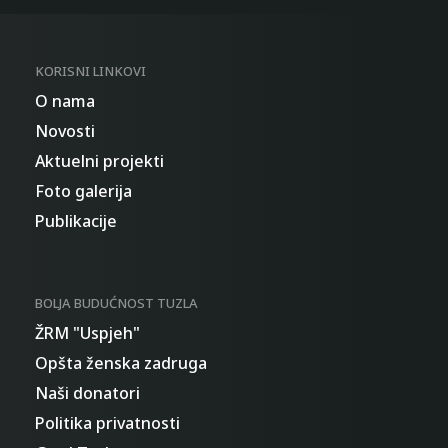
KORISNI LINKOVI
O nama
Novosti
Aktuelni projekti
Foto galerija
Publikacije
BOLJA BUDUĆNOST TUZLA
ŽRM "Uspjeh"
Opšta ženska zadruga
Naši donatori
Politika privatnosti