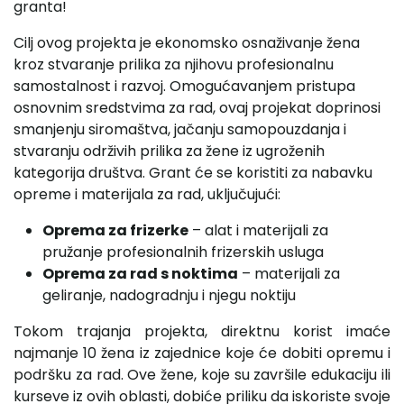
granta!
Cilj ovog projekta je ekonomsko osnaživanje žena
kroz stvaranje prilika za njihovu profesionalnu
samostalnost i razvoj. Omogućavanjem pristupa
osnovnim sredstvima za rad, ovaj projekat doprinosi
smanjenju siromaštva, jačanju samopouzdanja i
stvaranju održivih prilika za žene iz ugroženih
kategorija društva. Grant će se koristiti za nabavku
opreme i materijala za rad, uključujući:
Oprema za frizerke
– alat i materijali za
pružanje profesionalnih frizerskih usluga
Oprema za rad s noktima
– materijali za
geliranje, nadogradnju i njegu noktiju
Tokom trajanja projekta, direktnu korist imaće
najmanje 10 žena iz zajednice koje će dobiti opremu i
podršku za rad. Ove žene, koje su završile edukaciju ili
kurseve iz ovih oblasti, dobiće priliku da iskoriste svoje