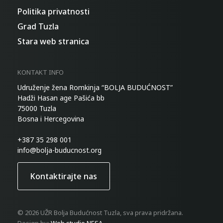
Politika privatnosti
Grad Tuzla
Stara web stranica
KONTAKT INFO
Udruženje žena Romkinja “BOLJA BUDUĆNOST”
Hadži Hasan age Pašića bb
75000 Tuzla
Bosna i Hercegovina
+387 35 298 001
info@bolja-buducnost.org
Kontaktirajte nas
© 2026 UŽR Bolja Budućnost Tuzla, sva prava pridržana.