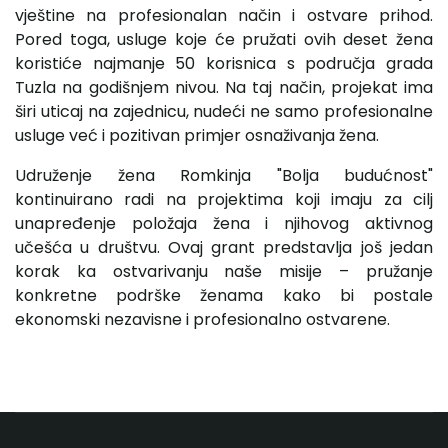
vještine na profesionalan način i ostvare prihod.
Pored toga, usluge koje će pružati ovih deset žena
koristiće najmanje 50 korisnica s područja grada
Tuzla na godišnjem nivou. Na taj način, projekat ima
širi uticaj na zajednicu, nudeći ne samo profesionalne
usluge već i pozitivan primjer osnaživanja žena.
Udruženje žena Romkinja "Bolja budućnost"
kontinuirano radi na projektima koji imaju za cilj
unapređenje položaja žena i njihovog aktivnog
učešća u društvu. Ovaj grant predstavlja još jedan
korak ka ostvarivanju naše misije – pružanje
konkretne podrške ženama kako bi postale
ekonomski nezavisne i profesionalno ostvarene.