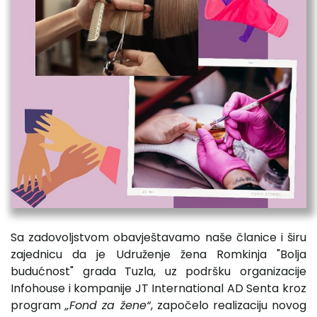
Sa zadovoljstvom obavještavamo naše članice i širu
zajednicu da je Udruženje žena Romkinja "Bolja
budućnost" grada Tuzla, uz podršku organizacije
Infohouse i kompanije JT International AD Senta kroz
program
„Fond za žene“
, započelo realizaciju novog