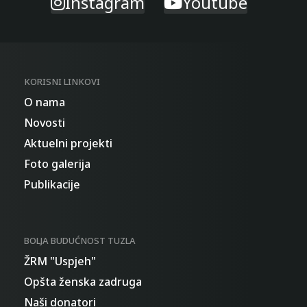
Instagram
Youtube
KORISNI LINKOVI
O nama
Novosti
Aktuelni projekti
Foto galerija
Publikacije
BOLJA BUDUĆNOST TUZLA
ŽRM "Uspjeh"
Opšta ženska zadruga
Naši donatori