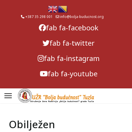
+387 35 298 001
info@bolja-buducnost.org
fab fa-facebook
fab fa-twitter
fab fa-instagram
fab fa-youtube
Obilježen