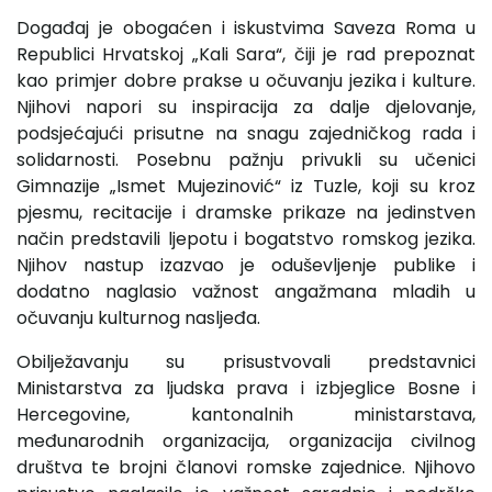
Događaj je obogaćen i iskustvima Saveza Roma u
Republici Hrvatskoj „Kali Sara“, čiji je rad prepoznat
kao primjer dobre prakse u očuvanju jezika i kulture.
Njihovi napori su inspiracija za dalje djelovanje,
podsjećajući prisutne na snagu zajedničkog rada i
solidarnosti. Posebnu pažnju privukli su učenici
Gimnazije „Ismet Mujezinović“ iz Tuzle, koji su kroz
pjesmu, recitacije i dramske prikaze na jedinstven
način predstavili ljepotu i bogatstvo romskog jezika.
Njihov nastup izazvao je oduševljenje publike i
dodatno naglasio važnost angažmana mladih u
očuvanju kulturnog nasljeđa.
Obilježavanju su prisustvovali predstavnici
Ministarstva za ljudska prava i izbjeglice Bosne i
Hercegovine, kantonalnih ministarstava,
međunarodnih organizacija, organizacija civilnog
društva te brojni članovi romske zajednice. Njihovo