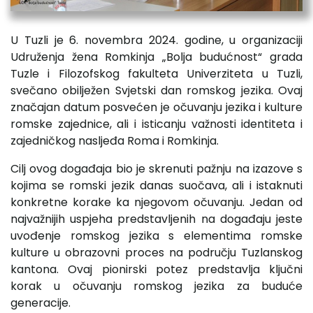
U Tuzli je 6. novembra 2024. godine, u organizaciji
Udruženja žena Romkinja „Bolja budućnost“ grada
Tuzle i Filozofskog fakulteta Univerziteta u Tuzli,
svečano obilježen Svjetski dan romskog jezika. Ovaj
značajan datum posvećen je očuvanju jezika i kulture
romske zajednice, ali i isticanju važnosti identiteta i
zajedničkog nasljeđa Roma i Romkinja.
Cilj ovog događaja bio je skrenuti pažnju na izazove s
kojima se romski jezik danas suočava, ali i istaknuti
konkretne korake ka njegovom očuvanju. Jedan od
najvažnijih uspjeha predstavljenih na događaju jeste
uvođenje romskog jezika s elementima romske
kulture u obrazovni proces na području Tuzlanskog
kantona. Ovaj pionirski potez predstavlja ključni
korak u očuvanju romskog jezika za buduće
generacije.