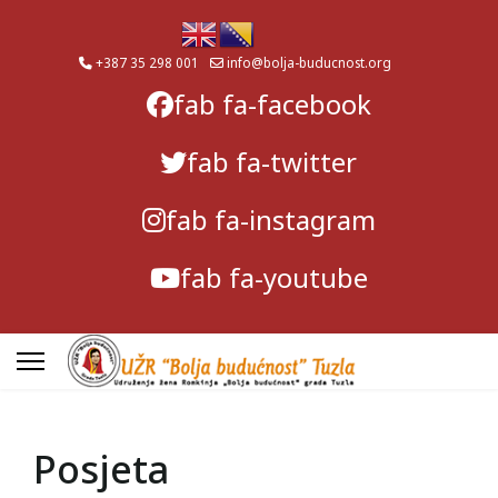
+387 35 298 001
info@bolja-buducnost.org
fab fa-facebook
fab fa-twitter
fab fa-instagram
fab fa-youtube
Posjeta