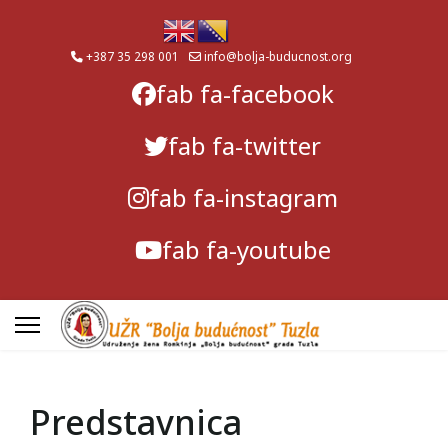
+387 35 298 001
info@bolja-buducnost.org
fab fa-facebook
fab fa-twitter
fab fa-instagram
fab fa-youtube
Predstavnica