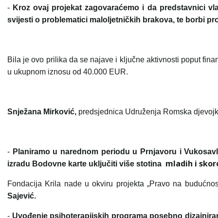
-
Kroz ovaj projekat zagovaraćemo i da predstavnici vla
svijesti o problematici maloljetničkih brakova, te borbi pr
Bila je ovo prilika da se najave i ključne aktivnosti poput f
u ukupnom iznosu od 40.000 EUR.
Snježana Mirković,
predsjednica Udruženja Romska djevojka -
-
Planiramo u narednom periodu u Prnjavoru i Vukosavlju
mladih i skor
izradu Bodovne karte uključiti više stotina
Fondacija Krila nade u okviru projekta „Pravo na budućnos
Sajević.
-
Uvođenje psihoterapijskih programa posebno dizajniranih