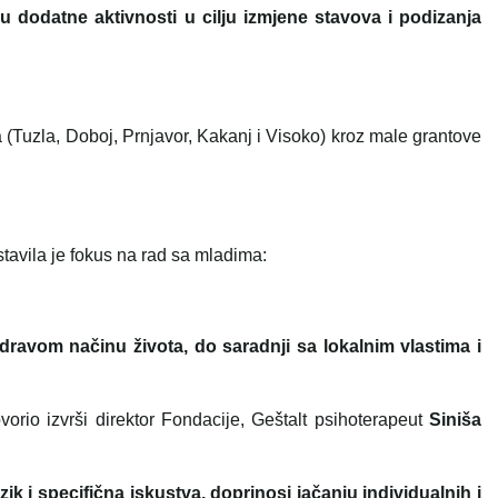
u dodatne aktivnosti u cilju izmjene stavova i podizanja
a (Tuzla, Doboj, Prnjavor, Kakanj i Visoko) kroz male grantove
tavila je fokus na rad sa mladima:
dravom načinu života, do saradnji sa lokalnim vlastima i
rio izvrši direktor Fondacije, Geštalt psihoterapeut
Siniša
k i specifična iskustva, doprinosi jačanju individualnih i