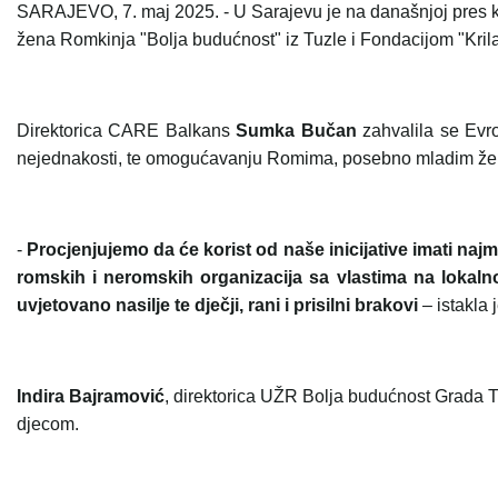
SARAJEVO, 7. maj 2025. - U Sarajevu je na današnjoj pres ko
žena Romkinja "Bolja budućnost" iz Tuzle i Fondacijom "Krila
Direktorica CARE Balkans
Sumka Bučan
zahvalila se Evro
nejednakosti, te omogućavanju Romima, posebno mladim ženam
-
Procjenjujemo da će korist od naše inicijative imati na
romskih i neromskih organizacija sa vlastima na lokalno
uvjetovano nasilje te dječji, rani i prisilni brakovi
– istakla 
Indira Bajramović
, direktorica UŽR Bolja budućnost Grada Tu
djecom.