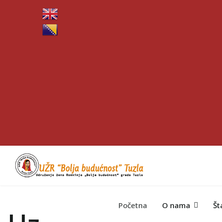
Početna
O nama
Št