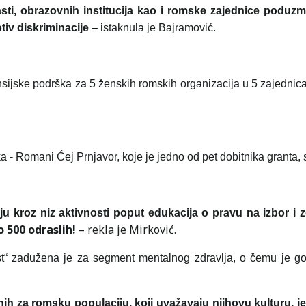
sti, obrazovnih institucija kao i romske zajednice poduzm
otiv diskriminacije
– istaknula je Bajramović.
inansijske podrška za 5 ženskih romskih organizacija u 5 zajednic
 Romani Ćej Prnjavor, koje je jedno od pet dobitnika granta, s
 kroz niz aktivnosti poput edukacija o pravu na izbor i z
o 500 odraslih!
– rekla je Mirković.
t“ zadužena je za segment mentalnog zdravlja, o čemu je govo
 za romsku populaciju, koji uvažavaju njihovu kulturu, jezi