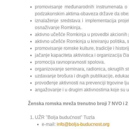
promovisanje međunarodnih instrumenata o l
podzakonskim aktima-obaveza države da obezbj
iznalaženje sredstava i implementacija proj
osnaživanje Romkinja.
aktivno učešće Romkinja u provedbi akcionih 
aktivno učešće Romkinja u kreiranju politika, s
promovisanje romske kulture, tradicije i hist
jačanje kapaciteta aktivistica i organizacija č
promocija ravnopravnosti spolova.
organizovanje seminara, radionica, okruglih st
uzdavanje brošura i drugih publikacije, edukaci
provođenje aktivnosti na prevenciji trgovine 
angažovanje i u drugim aktivnostima koje su 
Ženska romska mreža trenutno broji 7 NVO i 2
UŽR "Bolja budućnost" Tuzla
e-mail:
info@bolja-buducnost.org