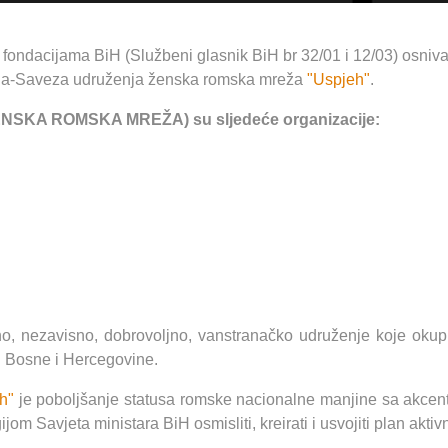
 fondacijama BiH (Službeni glasnik BiH br 32/01 i 12/03) osniv
nja-Saveza udruženja ženska romska mreža
"Uspjeh"
.
 ŽENSKA ROMSKA MREŽA) su sljedeće organizacije:
o, nezavisno, dobrovoljno, vanstranačko udruženje koje okup
u Bosne i Hercegovine.
h"
je poboljšanje statusa romske nacionalne manjine sa akcent
jom Savjeta ministara BiH osmisliti, kreirati i usvojiti plan akt