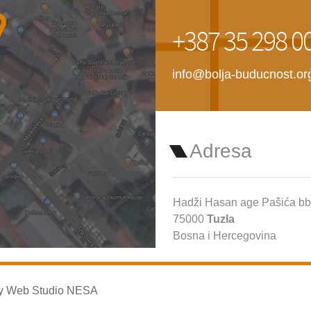
+387 35 298 0
info@bolja-buducnost.or
Adresa
Hadži Hasan age Pašića bb
75000
Tuzla
Bosna i Hercegovina
by
Web Studio NESA