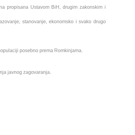
mjena propisana Ustavom BiH, drugim zakonskim i
obrazovanje, stanovanje, ekonomsko i svako drugo
oj populaciji posebno prema Romkinjama.
anja javnog zagovaranja.