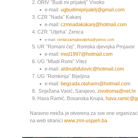
ORIV "Budi mi prijatelj" Visoko
e-mail:
ugbudimiprijatelj@gmail.com
CZR "Nada" Kakanj
e-mail:
czmnadakakanj@hotmail.com
CZR "Utjeha" Zenica
e-mail:
centarzamajkeutjeha@yahoo.com
UR "Romani ćej", Romska djevojka Prnjavor
e-mail:
msd1997@hotmail.com
UG "Mladi Romi" Vitez
e-mail:
aldinafafulovic@hotmail.com
UG "Romkinja" Bijeljina
e-mail:
begzada.otaharin@hotmail.co
m
Snježana Vasić, Sarajevo,
zivotroma@net.hr
Hava Ramić, Bosanska Krupa,
hava.ramic@g
Naravno mreža je otvorena za sve one organizac
na web stranici
www.zrm-uspjeh.ba