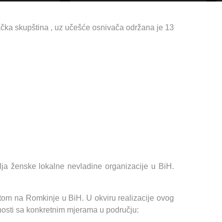
ačka skupština , uz učešće osnivača održana je 13
lja ženske lokalne nevladine organizacije u BiH.
om na Romkinje u BiH. U okviru realizacije ovog
ivnosti sa konkretnim mjerama u području: