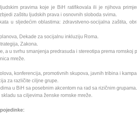
judskim pravima koje je BiH ratifikovala ili je njihova pri
edi zaštitu ljudskih prava i osnovnih sloboda svima.
ekata u sljedećim oblastima: zdravstveno-socijalna zaštita, 
planova, Dekade za socijalnu inkluziju Roma.
trategija, Zakona.
orije, a u svrhu smanjenja predrasuda i stereotipa prema romsk
lanica mreže.
olova, konferencija, promotivnih skupova, javnih tribina i kamp
ja za različite ciljne grupe.
ljudima u BiH sa posebnim akcentom na rad sa rizičnim grupama.
u skladu sa ciljevima ženske romske mreže.
 pojedinke: