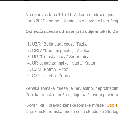
Na osnovu člana 10. i 11. Zakona o udruženjima i
Juna 2010 godine u Zenici za osnivanje Udruže
Osnivači saveze udruženja (u daljem tekstu
UŽR "Bolja budućnost" Tuzla
ORIV "Budi mi prijatelj" Visoko
UR "Romska suza" Srebrenica
UR centar za majke "Nada" Kakanj
CZM "Palma" Vitez
CZR "Utjeha" Zenica
Ženska romska mreža je nevladino, neprofitabiln
Ženska romska mreža djeluje na čitavom prostor
Okvirni cilj i pravac ženske romske mreže
"Uspje
cilja ženska romska mreža će, u skladu sa Strategi