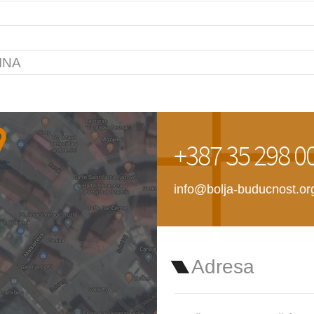
INA
+387 35 298 0
info@bolja-buducnost.or
Adresa