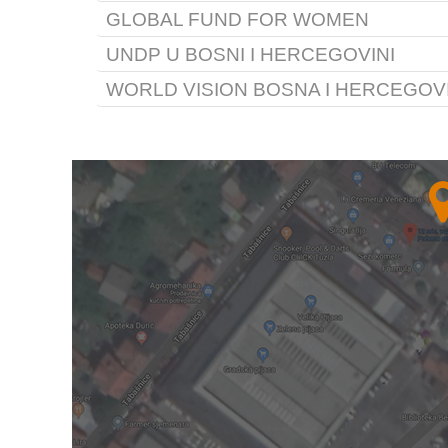
GLOBAL FUND FOR WOMEN
UNDP U BOSNI I HERCEGOVINI
WORLD VISION BOSNA I HERCEGOV
info@bosnalijek.ba
www.bosnalijek.ba
office@ada.gv.at
eiz@eiz.hr
www.entwicklung.at
osf@soros.org.ba
www.eiz.hr
www.osfbih.org.ba
info@fwebih.org
www.fwebih.org
registry.ba@undp.org
eca@globalfundforwomen.org
www.ba.undp.org