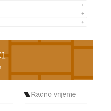
+
+
+
01
g
Radno vrijeme