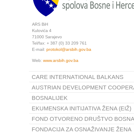
ARS BiH
Kulovića 4
71000 Sarajevo
Tel/fax: + 387 (0) 33 209 761
E-mail:
protokol@arsbih.gov.ba
Web:
www.arsbih.gov.ba
CARE INTERNATIONAL BALKANS
AUSTRIAN DEVELOPMENT COOPERA
BOSNALIJEK
EKUMENSKA INITIJATIVA ŽENA (EIŽ)
FOND OTVORENO DRUŠTVO BOSNA
FONDACIJA ZA OSNAŽIVANJE ŽENA