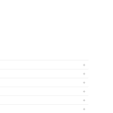
+
+
+
+
+
+