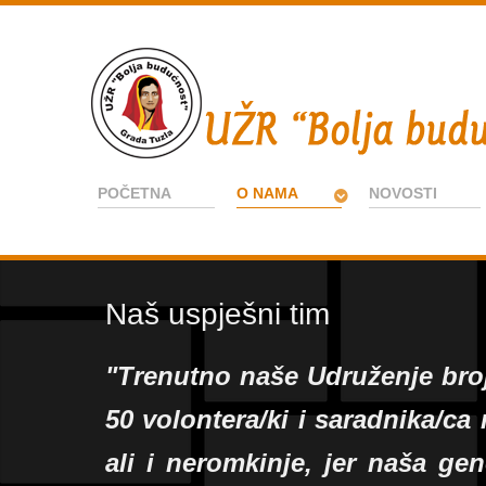
POČETNA
O NAMA
NOVOSTI
Naš uspješni tim
"Trenutno naše Udruženje broj
50 volontera/ki i saradnika/c
ali i neromkinje, jer naša ge