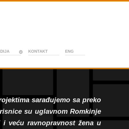
DIJA
KONTAKT
ENG
projektima sarađujemo sa preko
korisnice su uglavnom Romkinje
aj i veću ravnopravnost žena u