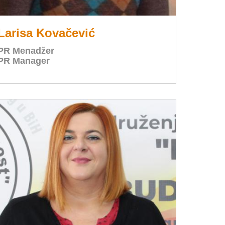
Larisa Kovačević
PR Menadžer
PR Manager