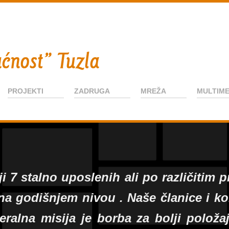
PROJEKTI
ZADRUGA
MREŽA
MULTIME
i 7 stalno uposlenih ali po različitim 
a na godišnjem nivou . Naše članice i 
neralna misija je borba za bolji polož