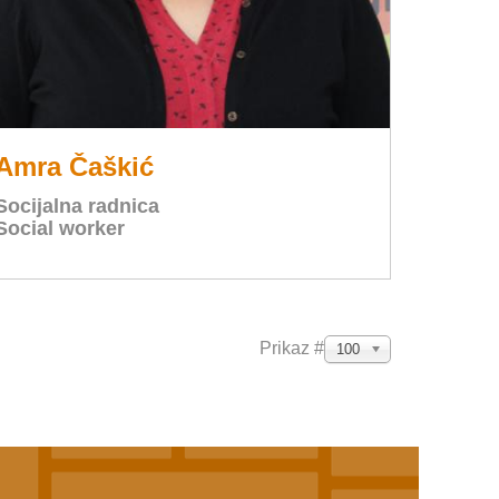
Amra Čaškić
Socijalna radnica
Social worker
Prikaz #
100