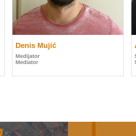
Denis Mujić
Medijator
Mediator