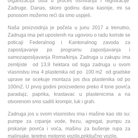
organizacija ušla u proces osnivanja i registracije
Zadruge. Danas, skoro godinu dana kasnije, mi sa
ponosom možemo reći da smo uspjeli.
Naša proizvodnja je počela u junu 2017 a trenutno,
Zadruga ima pet uposlenih na ugovoru o radu koriste se
poticaji Federalnog i Kantonalnog zavoda za
zaposljavanje po programu zaposljavanja i
samozaposljavanja Roma/kinja. Zadruga u zakupu ima
zemljiste od 13,9 hektara od toga zadruga u svom
vlasnistvu ima 4 plastenika od po 100 m2 od gradske
uprave se ocekuje montaza jos dva plastenika od po
100m2. U prvoj godini proizvedeno preko 4 tone povrća
paradajz, paprika, krastavac u plastenicima a na
otvorenom smo sadili krompir, luk i grah.
Zadruga jos u svom vlasnistvu ima i mašine kao sto su:
pumpe za crpanje vode, frezu, agregat, pumpu za
prskanje povrća i voća, mašinu za bušenje rupa za
malinjake, teretno motorno vozilo,priključno vozilo.