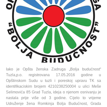
Iako je Opšta ženska Zadruga „Bolja budućnost“
Tuzla,p.o. registrovana 17.05.2016 godine u
Opštinskom Sudu u tuzli i poreskoj upravu TK sa
identifikaciskim brojem 4210238250004 u ulici Meše
Selimovića 85 Grad Tuzla, ideja o njenom osnivanju je
nastala prije više od 3 godine. Cijelo to vrijeme
Udruženje žena Romkinja Bolja Budućnost, Grada