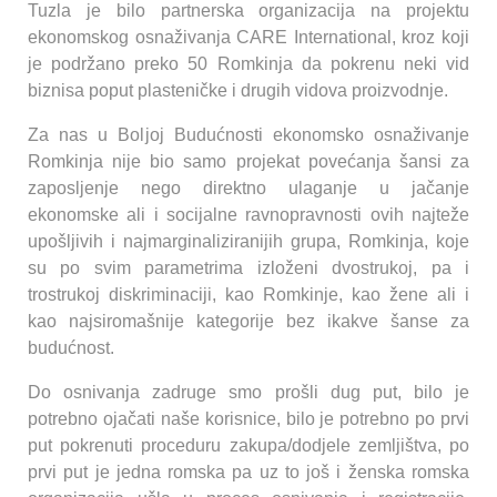
Tuzla je bilo partnerska organizacija na projektu
ekonomskog osnaživanja CARE International, kroz koji
je podržano preko 50 Romkinja da pokrenu neki vid
biznisa poput plasteničke i drugih vidova proizvodnje.
Za nas u Boljoj Budućnosti ekonomsko osnaživanje
Romkinja nije bio samo projekat povećanja šansi za
zaposljenje nego direktno ulaganje u jačanje
ekonomske ali i socijalne ravnopravnosti ovih najteže
upošljivih i najmarginaliziranijih grupa, Romkinja, koje
su po svim parametrima izloženi dvostrukoj, pa i
trostrukoj diskriminaciji, kao Romkinje, kao žene ali i
kao najsiromašnije kategorije bez ikakve šanse za
budućnost.
Do osnivanja zadruge smo prošli dug put, bilo je
potrebno ojačati naše korisnice, bilo je potrebno po prvi
put pokrenuti proceduru zakupa/dodjele zemljištva, po
prvi put je jedna romska pa uz to još i ženska romska