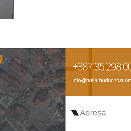
+387 35 298 0
info@bolja-buducnost.or
Adresa