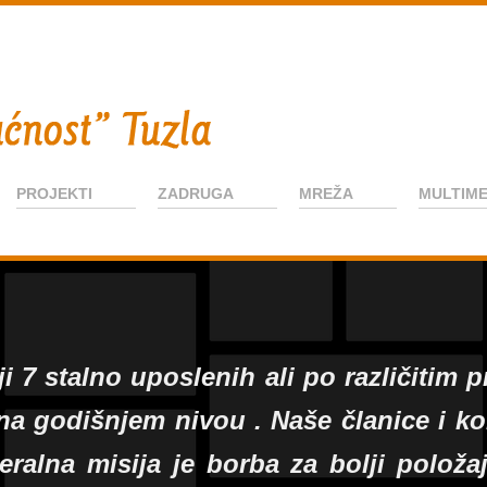
PROJEKTI
ZADRUGA
MREŽA
MULTIME
i 7 stalno uposlenih ali po različitim 
a na godišnjem nivou . Naše članice i 
neralna misija je borba za bolji polož