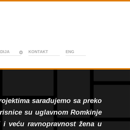
DIJA
KONTAKT
ENG
projektima sarađujemo sa preko
korisnice su uglavnom Romkinje
aj i veću ravnopravnost žena u