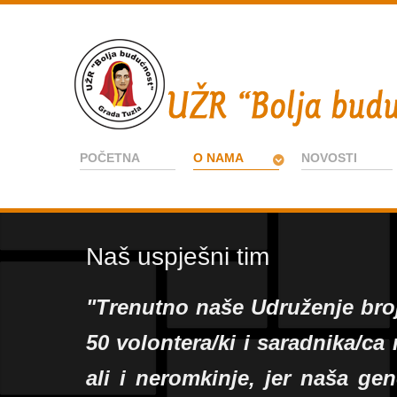
POČETNA
O NAMA
NOVOSTI
Naš uspješni tim
"Trenutno naše Udruženje broj
50 volontera/ki i saradnika/c
ali i neromkinje, jer naša ge