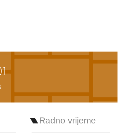
01
g
Radno vrijeme