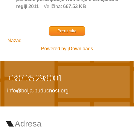
regiji 2011
Veličina:
667.53 KB
Preuzmite
Nazad
Powered by jDownloads
+387 35 298 001
info@bolja-buducnost.org
Adresa