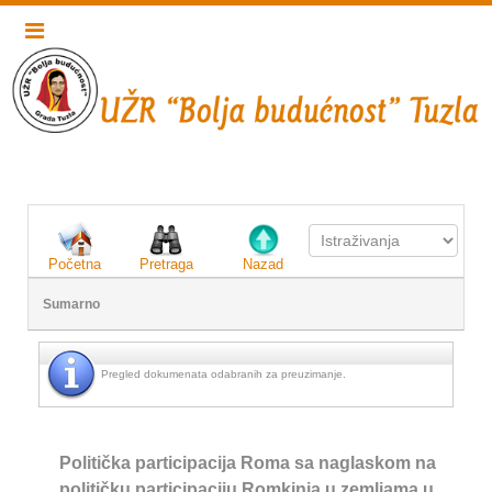
Početna
Pretraga
Nazad
Sumarno
Pregled dokumenata odabranih za preuzimanje.
Politička participacija Roma sa naglaskom na
političku participaciju Romkinja u zemljama u