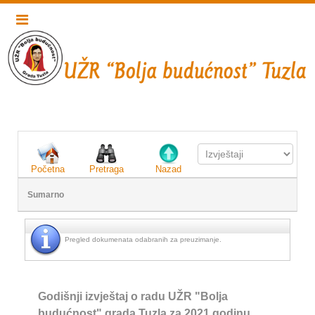
Početna
Pretraga
Nazad
Sumarno
Pregled dokumenata odabranih za preuzimanje.
Godišnji izvještaj o radu UŽR "Bolja
budućnost" grada Tuzla za 2021 godinu