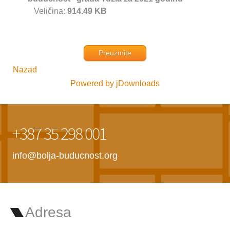
Veličina:
914.49 KB
Preuzmite
Nazad
Powered by jDownloads
+387 35 298 001
info@bolja-buducnost.org
Adresa