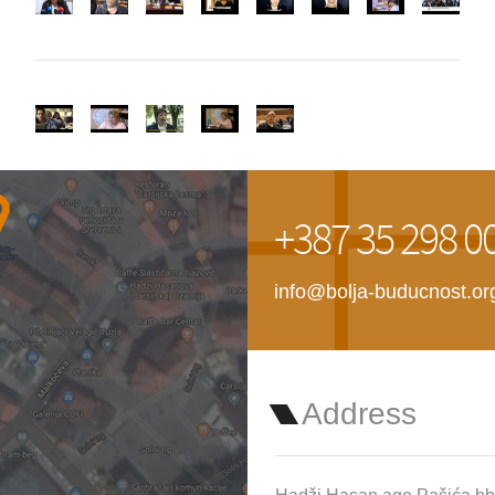
+387 35 298 0
info@bolja-buducnost.or
Address