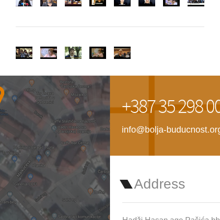
+387 35 298 0
info@bolja-buducnost.or
Address