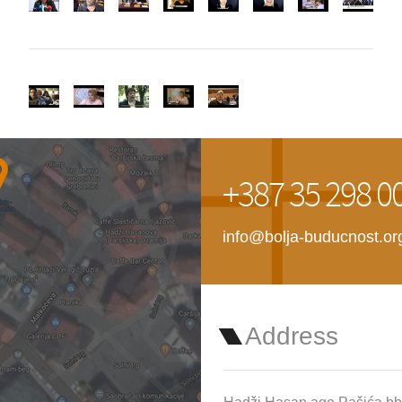
+387 35 298 0
info@bolja-buducnost.or
Address