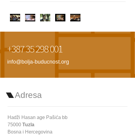
+387 35 298 001
info@bolja-buducnost.org
Adresa
Hadži Hasan age Pašića bb
75000
Tuzla
Bosna i Hercegovina