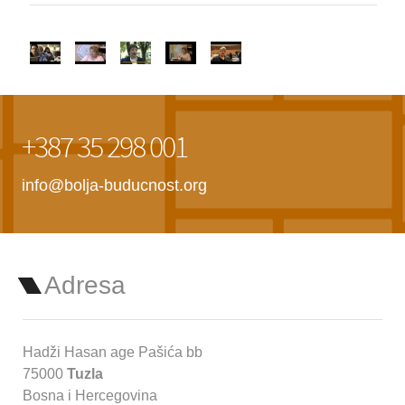
+387 35 298 001
info@bolja-buducnost.org
Adresa
Hadži Hasan age Pašića bb
75000
Tuzla
Bosna i Hercegovina