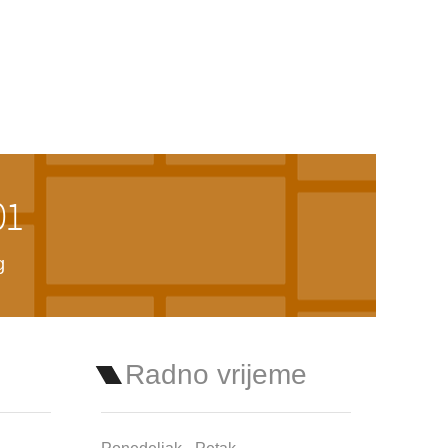
01
g
Radno vrijeme