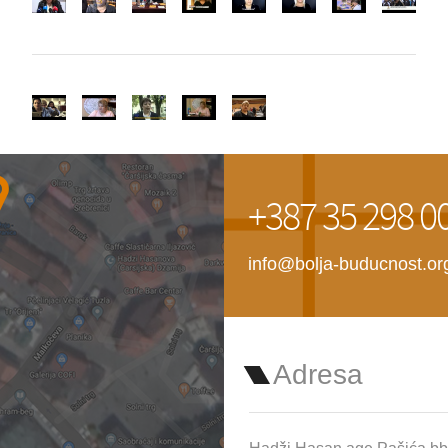
+387 35 298 0
info@bolja-buducnost.or
Adresa