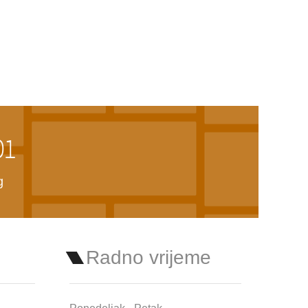
01
g
Radno vrijeme