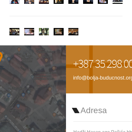
+387 35 298 0
info@bolja-buducnost.or
Adresa