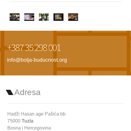
+387 35 298 001
info@bolja-buducnost.org
Adresa
Hadži Hasan age Pašića bb
75000
Tuzla
Bosna i Hercegovina