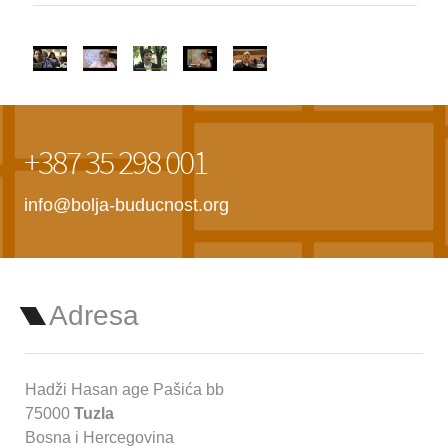
+387 35 298 001
info@bolja-buducnost.org
Adresa
Hadži Hasan age Pašića bb
75000
Tuzla
Bosna i Hercegovina