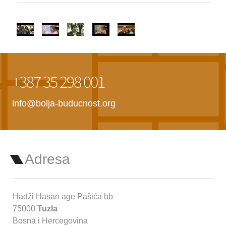
+387 35 298 001
info@bolja-buducnost.org
Adresa
Hadži Hasan age Pašića bb
75000
Tuzla
Bosna i Hercegovina