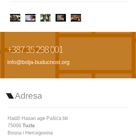
+387 35 298 001
info@bolja-buducnost.org
Adresa
Hadži Hasan age Pašića bb
75000
Tuzla
Bosna i Hercegovina