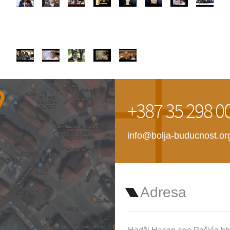
+387 35 298 0
info@bolja-buducnost.or
Adresa