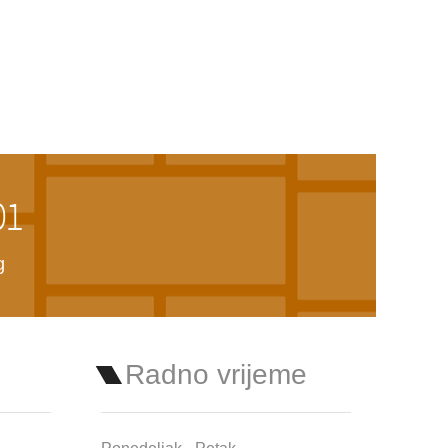
01
g
Radno vrijeme